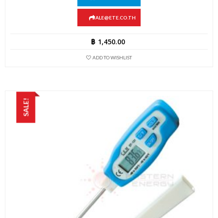
SALE@ETE.CO.TH
฿
1,450.00
ADD TO WISHLIST
SALE!