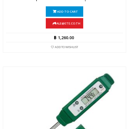
ADD TO CART
SALE@ETE.CO.TH
฿
1,260.00
ADD TO WISHLIST