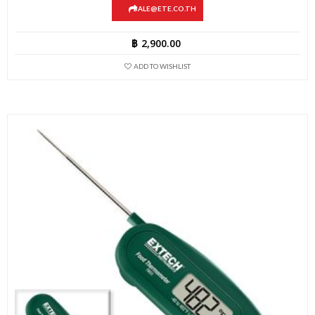
SALE@ETE.CO.TH
฿
2,900.00
ADD TO WISHLIST