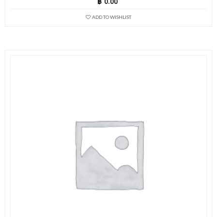
฿
0.00
ADD TO WISHLIST