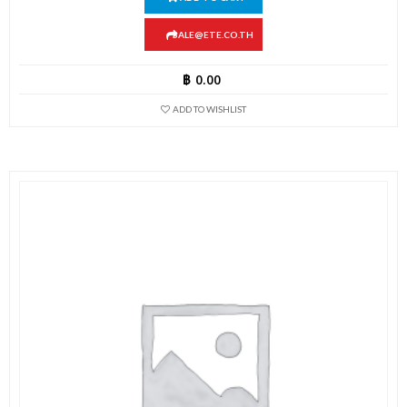
SALE@ETE.CO.TH
฿
0.00
ADD TO WISHLIST