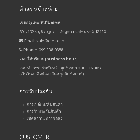
ตัวแทนจำหน่าย
เขตกรุงเทพฯ/ปริมณฑล
801/192 หมู่8 ต.คูคต อ.ลำลูกกา จ.ปทุมธานี 12130
Email:
sale@ete.co.th
Phone: 099-338-0888
เวลาให้บริการ (Business hour)
เวลาทำการ: วันจันทร์ - ศุกร์ เวลา 8.30 - 16.30น.
(เว้นวันอาทิตย์และวันหยุดนักขัตฤกษ์)
การรับประกัน
การเปลี่ยน/คืนสินค้า
การรับประกันสินค้า
เช็คสถานะการจัดส่ง
CUSTOMER