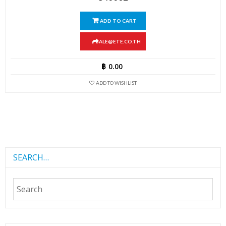
ADD TO CART
SALE@ETE.CO.TH
฿
0.00
ADD TO WISHLIST
SEARCH…