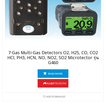
7-Gas Multi-Gas Detectors O2, H2S, CO, CO2
HCl, PH3, HCN, NO, NO2, SO2 Microtector รุ่น
G460
READ MORE
SALE@ETE.CO.TH
ADD TO WISHLIST