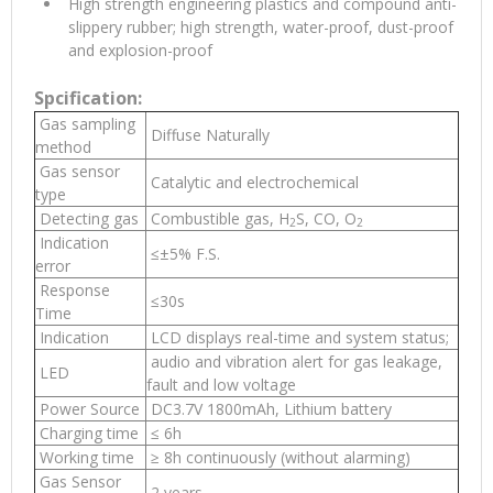
High strength engineering plastics and compound anti-
slippery rubber; high strength, water-proof, dust-proof
and explosion-proof
Spcification:
Gas sampling
Diffuse Naturally
method
Gas sensor
Catalytic and electrochemical
type
Detecting gas
Combustible gas, H
S, CO, O
2
2
Indication
≤±5% F.S.
error
Response
≤30s
Time
Indication
LCD displays real-time and system status;
audio and vibration alert for gas leakage,
LED
fault and low voltage
Power Source
DC3.7V 1800mAh, Lithium battery
Charging time
≤ 6h
Working time
≥ 8h continuously (without alarming)
Gas Sensor
2 years