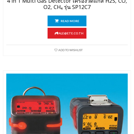
4 In 1 Multi Gas Detector เครื่องวัดแก๊ส H2S, CO,
O2, CH₄ รุ่น SP12C7
READ MORE
SALE@ETE.CO.TH
ADD TO WISHLIST