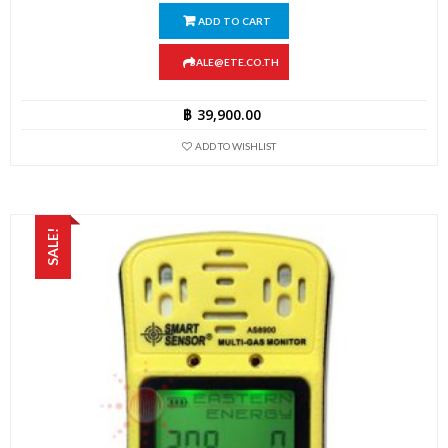
ADD TO CART
SALE@ETE.CO.TH
฿
39,900.00
ADD TO WISHLIST
SALE!