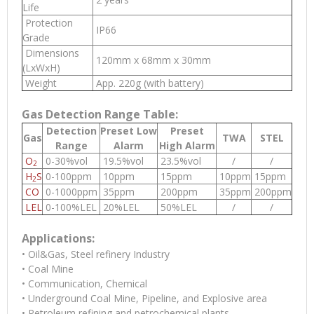
Life
Protection
IP66
Grade
Dimensions
120mm x 68mm x 30mm
(LxWxH)
Weight
App. 220g (with battery)
Gas Detection Range Table:
Detection
Preset Low
Preset
Gas
TWA
STEL
Range
Alarm
High Alarm
O
0-30%vol
19.5%vol
23.5%vol
/
/
2
H
S
0-100ppm
10ppm
15ppm
10ppm
15ppm
2
CO
0-1000ppm
35ppm
200ppm
35ppm
200ppm
LEL
0-100%LEL
20%LEL
50%LEL
/
/
Applications:
• Oil&Gas, Steel refinery Industry
• Coal Mine
• Communication, Chemical
• Underground Coal Mine, Pipeline, and Explosive area
• Petroleum refining and petrochemical plants