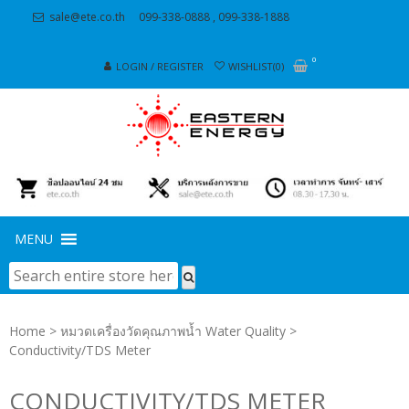
Skip
Skip
sale@ete.co.th
099-338-0888 , 099-338-1888
to
to
navigation
content
0
LOGIN / REGISTER
WISHLIST(0)
MENU
Home
>
หมวดเครื่องวัดคุณภาพน้ำ Water Quality
>
Conductivity/TDS Meter
CONDUCTIVITY/TDS METER