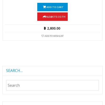
ADD TO CART
SALE@ETE.CO.TH
฿
2,800.00
ADD TO WISHLIST
SEARCH…