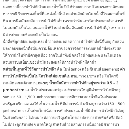
นอกจากนี้การนำไฟฟ้าในแหล่งน้ำนั้นยังได้รับผลกระทบโดยตรงจากลักษณะ
ทางธรณี วิทยาของพื้นที่ที่แหล่งน้ำนั้นไหลผ่านอีกด้วยโดยน้ำที่ไหลผ่านพื้นที่
หิน แกรนิตมักจะมีค่าการนำไฟฟ้าต่ำ เพราะว่าหินแกรนิตประกอบด้วยสารที่
ไม่แตกตัวเป็นไอออนและน้ำที่ไหลผ่านชั้น ดินจะมีการนำไฟฟ้าที่สูงเพราะว่า
มีสารประกอบที่แตกตัวเป็นไอออน
น้ำทิ้งที่ถูกปล่อยลงสู่แหล่งน้ำอาจส่งผลต่อค่าการนำไฟฟ้าทั้งนี้ขึ้นอยู่ กับส่วน
ประกอบของน้ำทิ้งนั้น ความล้มเหลวของการจัดการระบบท่อน้ำทิ้งจะส่งผล
ให้การนำไฟฟ้ามีค่าสูงเนื่อง จากในน้ำทิ้งมีคลอไรด์ ฟอสเฟต และไนเตรต
ส่วนการปนเปื้อนของน้ำมันจะส่งผลให้การนำไฟฟ้ามีค่าต่ำ
หน่วยพื้นฐานที่ใช้วัดการนำไฟฟ้า
คือ โมห์ (mho) หรือ ซีเมนส์ (siemens)
ค่า
การนำไฟฟ้าวัดเป็นไมโครโมห์ต่อเซนติเมตร
(µmhos/cm) หรือ โมโครซี
เมนส์ต่อเซนติเมตร (µs/cm)
น้ำกลั่นมีค่าการนำไฟฟ้าอยู่ระหว่าง 0.5 – 3
µmhos/cm
แม่น้ำในประเทศสหรัฐอเมริกาส่วนใหญ่มีค่าการนำไฟฟ้าอยู่
ระหว่าง 50 – 1,500 µmhos/cmจากผลการศึกษาแหล่งน้ำจืดในประเทศ
สหรัฐอเมริกาแสดงให้เห็นว่าแม่น้ำ ที่มีค่าการนำไฟฟ้าอยู่ระหว่าง150 – 500
µmhos/cm จะเป็นประโยชน์ต่อการทำประมงแม่น้ำที่มีค่าการนำไฟฟ้าไม่อยู่
ในช่วงดังกล่าว ไม่เหมาะต่อการเจริญเติบโตของปลาบางสายพันธุ์หรือสัตว์
ไม่มีกระดูกสันหลัง ขนาดใหญ่ สำหรับน้ำอุตสาหกรรมนั้นอาจมีค่าการนำ