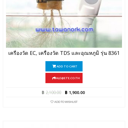
เครี่องวัด EC, เครื่องวัด TDS และอุณหภูมิ รุ่น 8361
ADD TO CART
SALE@ETE.CO.TH
฿
2,100.00
฿
1,900.00
ADD TO WISHLIST